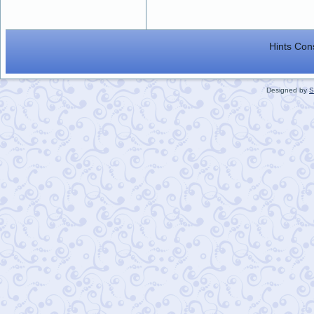
Hints Con
Designed by
S