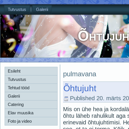
Tutvustus
Galerii
Õhtujuh
Esileht
pulmavana
Tutvustus
Õhtujuht
Tehtud tööd
Galerii
Published
20. märts 2
Catering
Mis on ühe hea ja kordalä
Elav muusika
õhtu läheb rahulikult aga
Foto ja video
erinevaid õhtujuhtimisi. 