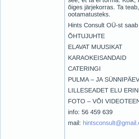
see, et ta ei torma. Kõik
õiges järjekorras. Ta teab
ootamatusteks.
Hints Consult OÜ-st saab t
ÕHTUJUHTE
ELAVAT MUUSIKAT
KARAOKEISANDAID
CATERINGI
PULMA – JA SÜNNIPÄE
LILLESEADET ELU ER
FOTO – VÕI VIDEOTEE
info: 56 459 639
mail:
hintsconsult@gmail