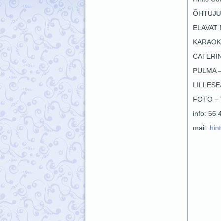
ÕHTUJU
ELAVAT
KARAOK
CATERI
PULMA 
LILLES
FOTO –
info: 56
mail:
hin