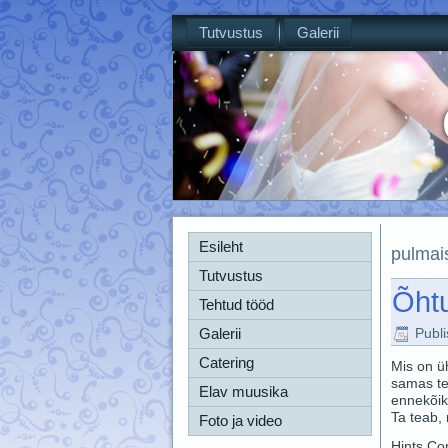
Tutvustus
Galerii
Esileht
pulmai
Tutvustus
Õhtu
Tehtud tööd
Galerii
Publ
Catering
Mis on ü
samas te
Elav muusika
ennekõike
Ta teab, 
Foto ja video
Hints Con