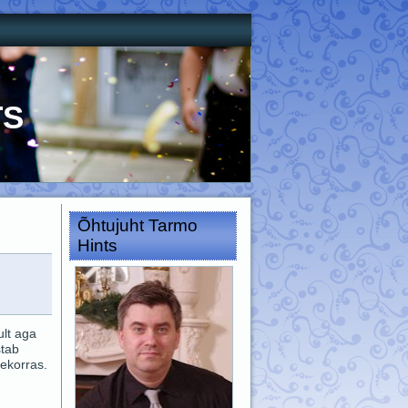
ts
Õhtujuht Tarmo
Hints
ult aga
stab
jekorras.