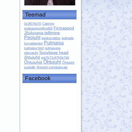
Teemad
0x3f076e70
Catering
Firmapeod
eodeauqnonj8rod58
Jõuluvana tellimine
Peojuht
peokorraldus
pulmade
Pulmaisa
korraldamine
pulmaisa hind
pulmavana
Soovitage head
päevajuht
õhtujuhti
wq7lz71v67h0e7dd
Õhtujuht
Õhtujuhid
Õhtujuht
juubelile
õhtujuht sünnipäevale
Facebook