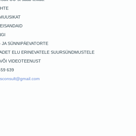
HTE
 MUUSIKAT
EISANDAID
NGI
– JA SÜNNIPÄEVATORTE
EADET ELU ERINEVATELE SUURSÜNDMUSTELE
 VÕI VIDEOTEENUST
 459 639
tsconsult@gmail.com