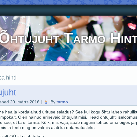
Õhtujuht Tarmo Hin
sa hind
juht
ished
20. märts 2016
|
By
tarmo
he hea ja kordaläinud ürituse saladus? See kui kogu õhtu läheb rahulik
mpokalt. Olen näinud erinevaid õhtujuhtimisi. Head õhtujuhti iseloomu
 see, et ta ei torma. Kõik, mis vaja, saab nagunii tehtud oma õiges jär
mis ta teeb ning on valmis alati ka ootamatusteks.
sult OÜ-st saab tellida: