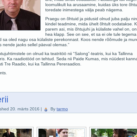
loomulikult ka arusaamine, kuidas üks tore õht
toredate inimestega välja peab nägema.
Praegu on õhtuid ja pidusid olnud juba palju ni
kindel teadmine, mida ühelt õhtult oodatakse. K
parem asi, mis õhtujuhi ja külaliste vahel on, on
hea klapp. See on see, et sa ei ole tule tegema l
id sa oled nagu osa külaliste perekonnast. Koos nende rõõmude ja mu
s nende jaoks sellel päeval olemas.”
tujuhtimstele on olnud ka teatritöö nii “Salong”-teatris, kui ka Tallinna
ris. Ka raadiotööd on tehtud. Seda nii Paide Kumas, mis nüüdest kann
i Tre Raadio, kui ka Tallinna Pereraadios.
nts.
rii
ished
20. märts 2016
|
By
tarmo