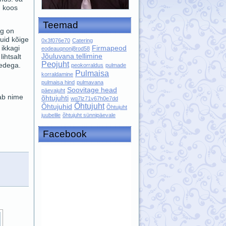
u koos
Teemad
ng on
uid kõige
0x3f076e70
Catering
Firmapeod
 ikkagi
eodeauqnonj8rod58
Jõuluvana tellimine
ihtsalt
Peojuht
redega.
peokorraldus
pulmade
Pulmaisa
korraldamine
pulmaisa hind
pulmavana
Soovitage head
päevajuht
ab nime
õhtujuhti
wq7lz71v67h0e7dd
Õhtujuht
Õhtujuhid
Õhtujuht
juubelile
õhtujuht sünnipäevale
Facebook