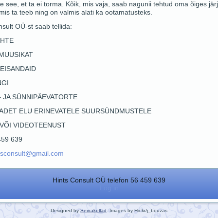
 see, et ta ei torma. Kõik, mis vaja, saab nagunii tehtud oma õiges jär
mis ta teeb ning on valmis alati ka ootamatusteks.
sult OÜ-st saab tellida:
HTE
 MUUSIKAT
EISANDAID
NGI
– JA SÜNNIPÄEVATORTE
EADET ELU ERINEVATELE SUURSÜNDMUSTELE
 VÕI VIDEOTEENUST
 459 639
tsconsult@gmail.com
Hints Consult OÜ telefon 56 459 639
Log in
Designed by
Seinakellad
.
Images by Flickr/j_bouzas