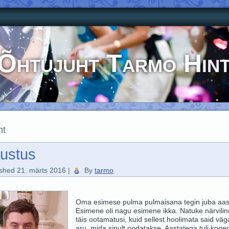
Õhtujuht Tarmo Hin
ht
ustus
ished
21. märts 2016
|
By
tarmo
Oma esimese pulma pulmaisana tegin juba aas
Esimene oli nagu esimene ikka. Natuke närviline
täis ootamatusi, kuid sellest hoolimata said väg
aru, mida sinult oodatakse. Aastatega tuli kog