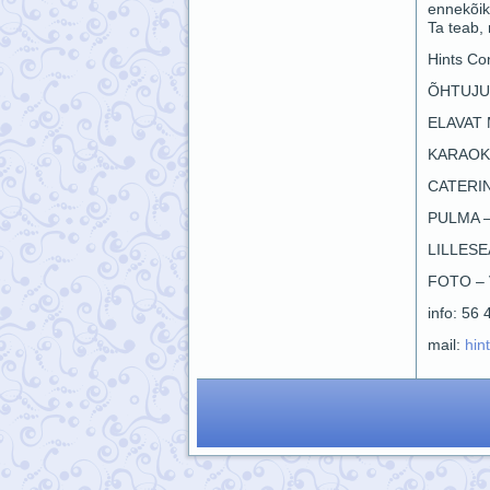
ennekõike
Ta teab, 
Hints Con
ÕHTUJU
ELAVAT
KARAOK
CATERI
PULMA 
LILLES
FOTO –
info: 56
mail:
hin