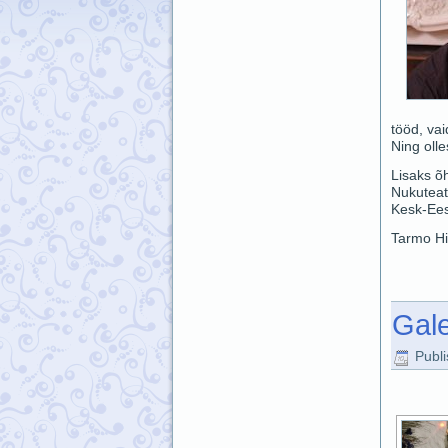
tööd, va
Ning olle
Lisaks õh
Nukuteat
Kesk-Eest
Tarmo Hi
Gale
Publ