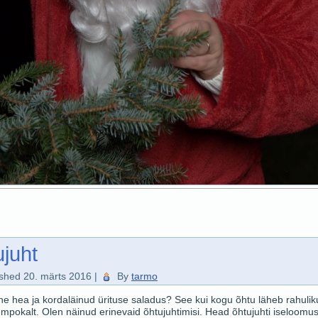
juht
ished
20. märts 2016
|
By
tarmo
he hea ja kordaläinud ürituse saladus? See kui kogu õhtu läheb rahulik
mpokalt. Olen näinud erinevaid õhtujuhtimisi. Head õhtujuhti iseloomu