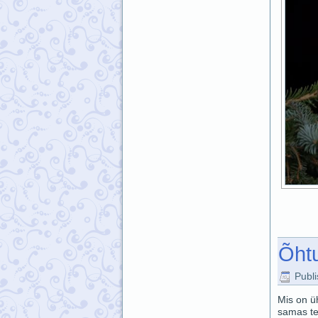
Õhtu
Publ
Mis on ü
samas te