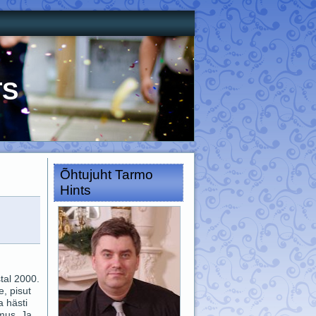
ts
Õhtujuht Tarmo
Hints
tal 2000.
, pisut
a hästi
emus. Ja