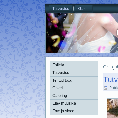
Tutvustus
Galerii
Esileht
Õhtuju
Tutvustus
Tutv
Tehtud tööd
Galerii
Publ
Catering
Elav muusika
Foto ja video